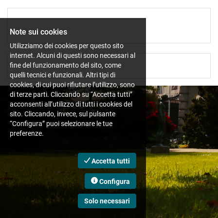
EN
Note sui cookies
FR
Utilizziamo dei cookies per questo sito
internet. Alcuni di questi sono necessari al
fine del funzionamento del sito, come
IT
quelli tecnici e funzionali. Altri tipi di
cookies, di cui puoi rifiutare l’utilizzo, sono
di terze parti. Cliccando su “Accetta tutti”
DE
acconsenti all’utilizzo di tutti i cookies del
sito. Cliccando, invece, sul pulsante
“Configura” puoi selezionare le tue
preferenze.
ES
Accetta tutti
PT
Configura
Solo necessari