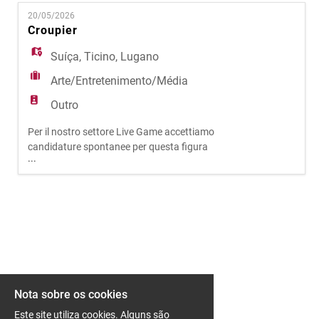
EN
tutte le attività di competenza in ambito Customer
20/05/2026
Care Service, con lo scopo di mantenere elevato il
Croupier
grado di soddisfazione della clientela Dettagli im
FR
Suíça
,
Ticino
,
Lugano
Arte/Entretenimento/Média
IT
Outro
Per il nostro settore Live Game accettiamo
candidature spontanee per questa figura
DE
...
professionale per offrire ai nostri clienti
un'esperienza di gioco di alto livello e in totale
relax. Requisiti richiesti: Almeno 5 anni di
ES
esperienza nel settore; Conoscenza dei giochi di
Black Jack, American Roulette, Ultimate Texas
Hold'em, Punto banco, Three C
PT
Nota sobre os cookies
Este site utiliza cookies. Alguns são