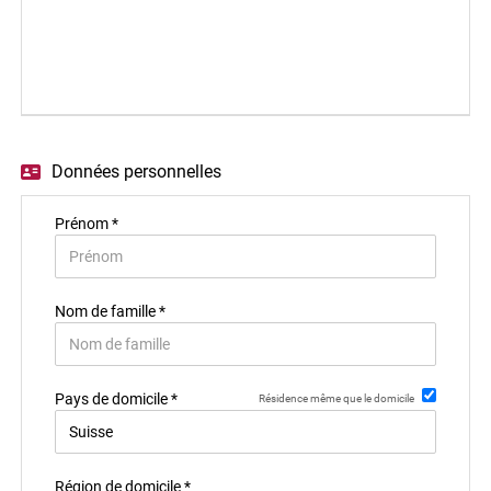
EN
FR
IT
Données personnelles
Prénom *
DE
ES
Nom de famille *
PT
Pays de domicile *
Résidence même que le domicile
Région de domicile *